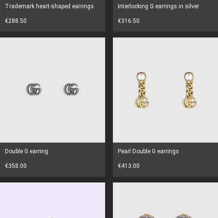
Trademark heart-shaped earrings
Interlocking G earrings in silver
€288.50
€316.50
Double G earring
Pearl Double G earrings
€358.00
€413.00