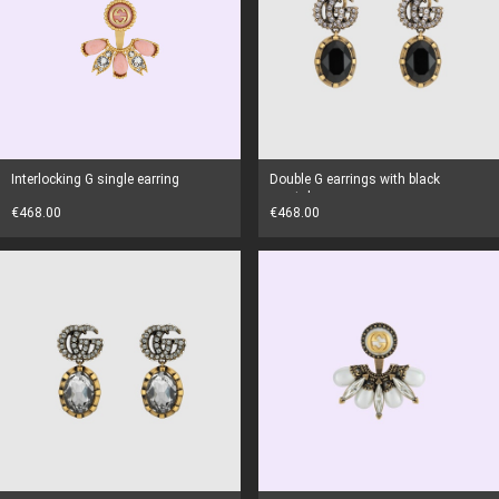
Interlocking G single earring
Double G earrings with black
crystals
€468.00
€468.00