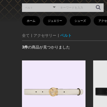
ホーム
ジュエリー
シューズ
アクセ
ブローチ
ブレスレット
リングバンド
リング
ピアス・イヤリング
ネックレス
パンプス
ブーツ
キーチ
時計
スカー
帽子
ヘアア
ベルト
ペン
全て
|
アクセサリー
|
ベルト
3件
の商品が見つかりました