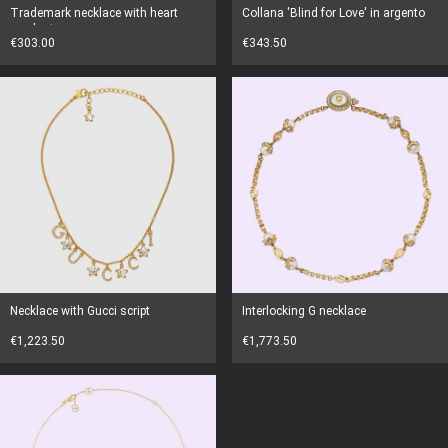
Trademark necklace with heart
Collana 'Blind for Love' in argento
pendant
€303.00
€343.50
Necklace with Gucci script
Interlocking G necklace
€1,223.50
€1,773.50